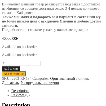
Внимание! Данный товар реализуется под заказ с доставкой
из Японии со сроками доставки около 3-4 недель до нашего
склада в Хабаровске
Также мы можем подобрать вам вариант в состоянии б/у
по более низкой цене с аукционов Японии и любые другие
запчасти.
Подробности вы можете узнать у наших менеджеров
40000,00
₽
Available on backorder
Available on backorder
Распредвал
выпускной
Add to cart
HKS
Add to Wishlist
на
SKU:
2202-RN134
Categories:
Оригинальный тюнинг
,
RB26DETT
Двигатель
,
Распредвалы поштучно
BNR34
-
Description
256°
Reviews (0)
(Stage
1)
Description
quantity