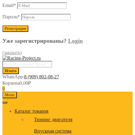
Email
*
Пароль
*
Уже зарегистрированы?
Login
(закрыть)
Поиск
товаров
Искать
WhatsApp:
8 (909) 802-08-27
Корзина
0,00
₽
0
Menu
Каталог товаров
Тюнинг двигателя
Впускная система