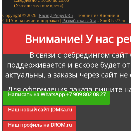
Ежедневно с 10:00 до 20:00
(Указано местное время)
Copyright ©
2026
Racing-Project.Ru
- Тюнинг из Японии и
США в наличии и под заказ |
Разработка сайта
- SunRise27.ru
Внимание! У нас ре
В связи с ребредингом сайт
поддерживается и вскоре будет о
актуальны, а заказы через сайт не
Для оформления заказа пишите н
Написать на WhatsApp +7 909 802 08 27
Наш новый сайт JDMka.ru
Наш профиль на DROM.ru