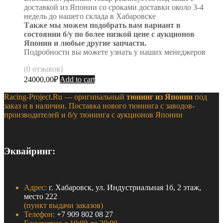
доставкой из Японии со сроками доставки около 3-4
недель до нашего склада в Хабаровске
Также мы можем подобрать вам вариант в
состоянии б/у по более низкой цене с аукционов
Японии и любые другие запчасти.
Подробности вы можете узнать у наших менеджеров
(0 отзывов)
24000,00
₽
Add to cart
Racing-Project.Ru — оригинальный
тюнинг из Японии
под
заказ и в наличии. Поставка нового тюнинга с заводов-
производителей и б/у тюнинга с аукционов Японии
Эквайринг:
Адрес:
г. Хабаровск, ул. Индустриальная 1б, 2 этаж,
место 222
(пункт выдачи заказов)
Телефон:
+7 909 802 08 27