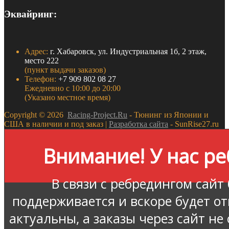
Эквайринг:
Адрес:
г. Хабаровск, ул. Индустриальная 1б, 2 этаж,
место 222
(пункт выдачи заказов)
Телефон:
+7 909 802 08 27
Ежедневно с 10:00 до 20:00
(Указано местное время)
Copyright ©
2026
Racing-Project.Ru
- Тюнинг из Японии и
США в наличии и под заказ |
Разработка сайта
- SunRise27.ru
Внимание! У нас ре
В связи с ребредингом сайт
поддерживается и вскоре будет о
актуальны, а заказы через сайт не