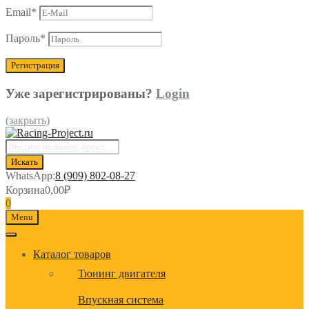
Email
*
Пароль
*
Уже зарегистрированы?
Login
(закрыть)
Поиск
товаров
Искать
WhatsApp:
8 (909) 802-08-27
Корзина
0,00
₽
0
Menu
Каталог товаров
Тюнинг двигателя
Впускная система