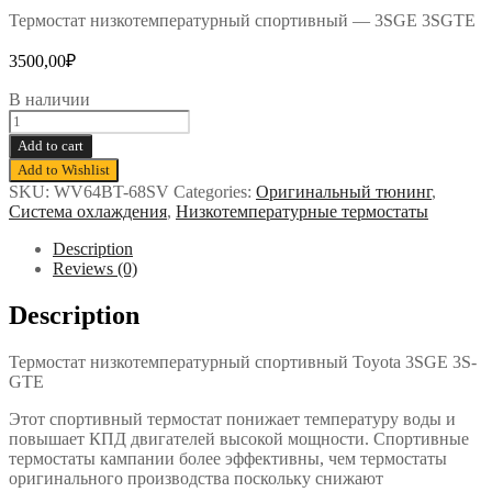
Термостат низкотемпературный спортивный — 3SGE 3SGTE
3500,00
₽
В наличии
Термостат
низкотемпературный
Add to cart
спортивный
Add to Wishlist
TAMA
SKU:
WV64BT-68SV
Categories:
Оригинальный тюнинг
,
-
Система охлаждения
,
Низкотемпературные термостаты
3SGE
3SGTE
Description
quantity
Reviews (0)
Description
Термостат низкотемпературный спортивный Toyota 3SGE 3S-
GTE
Этот спортивный термостат понижает температуру воды и
повышает КПД двигателей высокой мощности. Спортивные
термостаты кампании более эффективны, чем термостаты
оригинального производства поскольку снижают