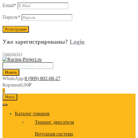
Email
*
Пароль
*
Уже зарегистрированы?
Login
(закрыть)
Поиск
товаров
Искать
WhatsApp:
8 (909) 802-08-27
Корзина
0,00
₽
0
Menu
Каталог товаров
Тюнинг двигателя
Впускная система