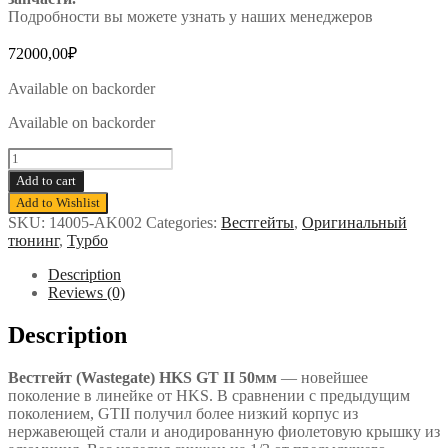
Подробности вы можете узнать у наших менеджеров
72000,00
₽
Available on backorder
Available on backorder
Вестгейт
(Wastegate)
Add to cart
HKS
Add to Wishlist
GT
SKU:
14005-AK002
Categories:
Вестгейты
,
Оригинальный
II
тюнинг
,
Турбо
50мм
quantity
Description
Reviews (0)
Description
Вестгейт (Wastegate) HKS GT II 50мм
— новейшее
поколение в линейке от HKS. В сравнении с предыдущим
поколением, GTII получил более низкий корпус из
нержавеющей стали и анодированную фиолетовую крышку из