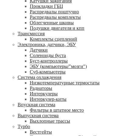
Катушки зажигания
Прокладки ГБЦ
Распредвалы поштучно
Распредвалы комплекты
Облегченные шкивы
Подушки двигателя и кпп
Трансмиссия
Комплекты сцеплений
Электроника, датчики, ЭБУ
Датчики
Соленоиды буста
Буст-контроллеры
ЭБУ (компьютеры/"мозги")
Суб-компьютеры
Система охлаждения
Низкотемпературные термостаты
Радиаторы
Интеркулеры
Интеркулер-киты
Впускная система
Фильтры в штатное место
Выпускная система
Выхлопные трассы
Турбо
Вестгейты