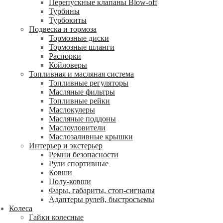
Перепускные клапаны Blow-off
Турбины
Турбокиты
Подвеска и тормоза
Тормозные диски
Тормозные шланги
Распорки
Койловеры
Топливная и масляная система
Топливные регуляторы
Масляные фильтры
Топливные рейки
Маслокулеры
Масляные поддоны
Маслоуловители
Маслозаливные крышки
Интерьер и экстерьер
Ремни безопасности
Рули спортивные
Ковши
Полу-ковши
Фары, габариты, стоп-сигналы
Адаптеры рулей, быстросъемы
Колеса
Гайки колесные