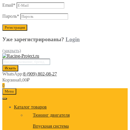
Email
*
Пароль
*
Уже зарегистрированы?
Login
(закрыть)
Поиск
товаров
Искать
WhatsApp:
8 (909) 802-08-27
Корзина
0,00
₽
0
Menu
Каталог товаров
Тюнинг двигателя
Впускная система