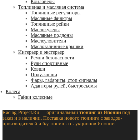
Койловеры
Топливная и масляная система
Топливные регуляторы
Масляные фильтры
Топливные рейки
Маслокулеры
Масляные поддоны
Маслоуловители
Маслозаливные крышки
Интерьер и экстерьер
Ремни безопасности
Рули спортивные
Ковши
Полу-ковши
Фары, габариты, стоп-сигналы
Адаптеры рулей, быстросъемы
Колеса
Гайки колесные
Racing-Project.Ru — оригинальный
тюнинг из Японии
под
заказ и в наличии. Поставка нового тюнинга с заводов-
производителей и б/у тюнинга с аукционов Японии