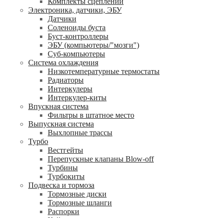
Комплекты сцеплений
Электроника, датчики, ЭБУ
Датчики
Соленоиды буста
Буст-контроллеры
ЭБУ (компьютеры/"мозги")
Суб-компьютеры
Система охлаждения
Низкотемпературные термостаты
Радиаторы
Интеркулеры
Интеркулер-киты
Впускная система
Фильтры в штатное место
Выпускная система
Выхлопные трассы
Турбо
Вестгейты
Перепускные клапаны Blow-off
Турбины
Турбокиты
Подвеска и тормоза
Тормозные диски
Тормозные шланги
Распорки