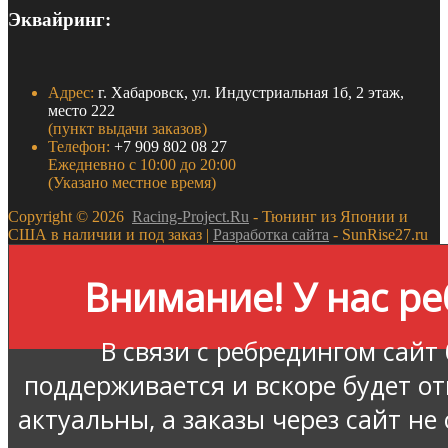
Эквайринг:
Адрес:
г. Хабаровск, ул. Индустриальная 1б, 2 этаж,
место 222
(пункт выдачи заказов)
Телефон:
+7 909 802 08 27
Ежедневно с 10:00 до 20:00
(Указано местное время)
Copyright ©
2026
Racing-Project.Ru
- Тюнинг из Японии и
США в наличии и под заказ |
Разработка сайта
- SunRise27.ru
Внимание! У нас ре
В связи с ребредингом сайт
поддерживается и вскоре будет о
актуальны, а заказы через сайт не