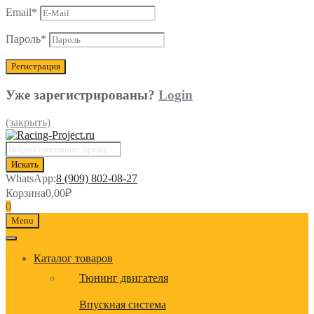
Email
*
Пароль
*
Уже зарегистрированы?
Login
(закрыть)
Поиск
товаров
Искать
WhatsApp:
8 (909) 802-08-27
Корзина
0,00
₽
0
Menu
Каталог товаров
Тюнинг двигателя
Впускная система