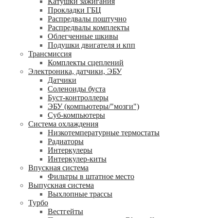
Катушки зажигания
Прокладки ГБЦ
Распредвалы поштучно
Распредвалы комплекты
Облегченные шкивы
Подушки двигателя и кпп
Трансмиссия
Комплекты сцеплений
Электроника, датчики, ЭБУ
Датчики
Соленоиды буста
Буст-контроллеры
ЭБУ (компьютеры/"мозги")
Суб-компьютеры
Система охлаждения
Низкотемпературные термостаты
Радиаторы
Интеркулеры
Интеркулер-киты
Впускная система
Фильтры в штатное место
Выпускная система
Выхлопные трассы
Турбо
Вестгейты