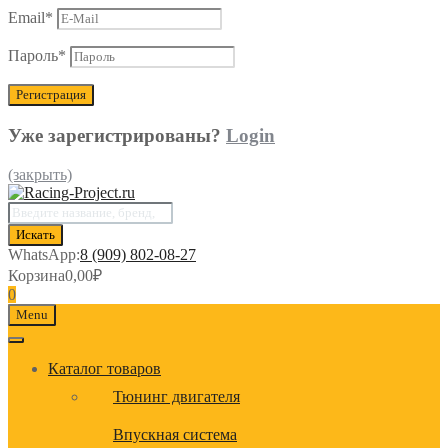
Email
*
Пароль
*
Уже зарегистрированы?
Login
(закрыть)
Поиск
товаров
Искать
WhatsApp:
8 (909) 802-08-27
Корзина
0,00
₽
0
Menu
Каталог товаров
Тюнинг двигателя
Впускная система