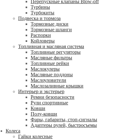
Перепускные клапаны Blow-off
Турбины
Турбокиты
Подвеска и тормоза
Тормозные диски
Тормозные шланги
Распорки
Койловеры
Топливная и масляная система
Топливные регуляторы
Масляные фильтры
Топливные рейки
Маслокулеры
Масляные поддоны
Маслоуловители
Маслозаливные крышки
Интерьер и экстерьер
Ремни безопасности
Рули спортивные
Ковши
Полу-ковши
Фары, габариты, стоп-сигналы
Адаптеры рулей, быстросъемы
Колеса
Гайки колесные