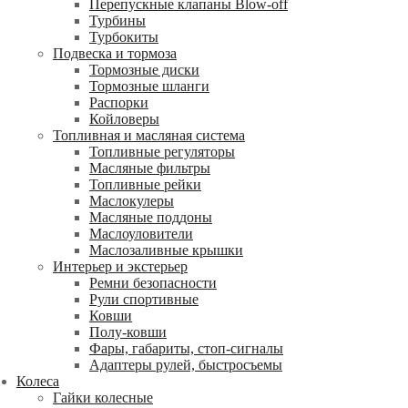
Перепускные клапаны Blow-off
Турбины
Турбокиты
Подвеска и тормоза
Тормозные диски
Тормозные шланги
Распорки
Койловеры
Топливная и масляная система
Топливные регуляторы
Масляные фильтры
Топливные рейки
Маслокулеры
Масляные поддоны
Маслоуловители
Маслозаливные крышки
Интерьер и экстерьер
Ремни безопасности
Рули спортивные
Ковши
Полу-ковши
Фары, габариты, стоп-сигналы
Адаптеры рулей, быстросъемы
Колеса
Гайки колесные