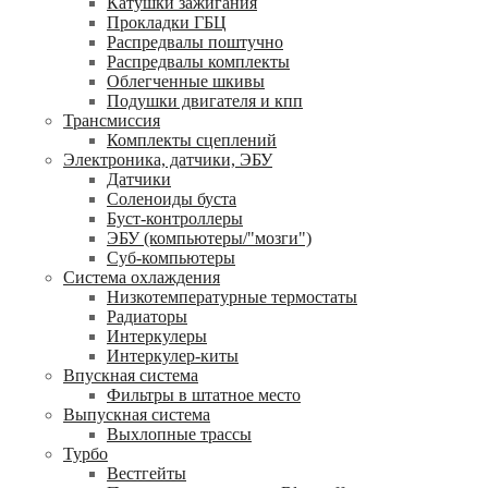
Катушки зажигания
Прокладки ГБЦ
Распредвалы поштучно
Распредвалы комплекты
Облегченные шкивы
Подушки двигателя и кпп
Трансмиссия
Комплекты сцеплений
Электроника, датчики, ЭБУ
Датчики
Соленоиды буста
Буст-контроллеры
ЭБУ (компьютеры/"мозги")
Суб-компьютеры
Система охлаждения
Низкотемпературные термостаты
Радиаторы
Интеркулеры
Интеркулер-киты
Впускная система
Фильтры в штатное место
Выпускная система
Выхлопные трассы
Турбо
Вестгейты