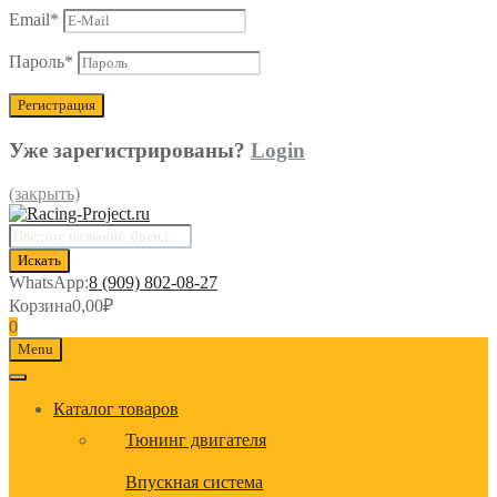
Email
*
Пароль
*
Уже зарегистрированы?
Login
(закрыть)
Поиск
товаров
Искать
WhatsApp:
8 (909) 802-08-27
Корзина
0,00
₽
0
Menu
Каталог товаров
Тюнинг двигателя
Впускная система