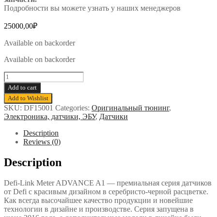
Подробности вы можете узнать у наших менеджеров
25000,00
₽
Available on backorder
Available on backorder
Датчик
Defi
Add to cart
ADVANCE
Add to Wishlist
A1
SKU:
DF15001
Categories:
Оригинальный тюнинг
,
-
Электроника, датчики, ЭБУ
,
Датчики
давление
масла
Description
quantity
Reviews (0)
Description
Defi-Link Meter ADVANCE A1 — премиальная серия датчиков
от Defi с красивым дизайном в серебристо-черной расцветке.
Как всегда высочайшее качество продукции и новейшие
технологии в дизайне и производстве. Серия запущена в