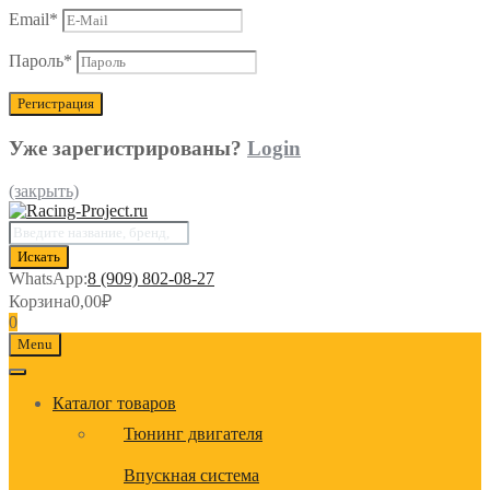
Email
*
Пароль
*
Уже зарегистрированы?
Login
(закрыть)
Поиск
товаров
Искать
WhatsApp:
8 (909) 802-08-27
Корзина
0,00
₽
0
Menu
Каталог товаров
Тюнинг двигателя
Впускная система