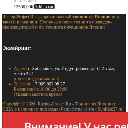
(0 отзывов)
12500,00
₽
Add to cart
Racing-Project.Ru — оригинальный
тюнинг из Японии
под
заказ и в наличии. Поставка нового тюнинга с заводов-
производителей и б/у тюнинга с аукционов Японии
Эквайринг:
Адрес:
г. Хабаровск, ул. Индустриальная 1б, 2 этаж,
место 222
(пункт выдачи заказов)
Телефон:
+7 909 802 08 27
Ежедневно с 10:00 до 20:00
(Указано местное время)
Copyright ©
2026
Racing-Project.Ru
- Тюнинг из Японии и
США в наличии и под заказ |
Разработка сайта
- SunRise27.ru
Внимание! У нас ре