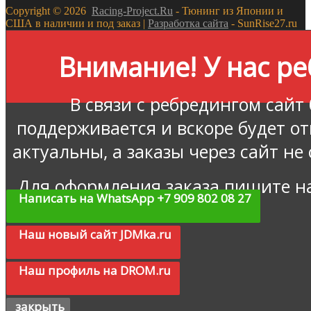
Copyright ©
2026
Racing-Project.Ru
- Тюнинг из Японии и
США в наличии и под заказ |
Разработка сайта
- SunRise27.ru
Внимание! У нас ре
В связи с ребредингом сайт
поддерживается и вскоре будет о
актуальны, а заказы через сайт не
Для оформления заказа пишите н
Написать на WhatsApp +7 909 802 08 27
Наш новый сайт JDMka.ru
Наш профиль на DROM.ru
закрыть