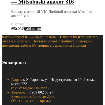
— Mitsubushi аналог 316
Фильтр масляный VIC Двойной очистки Mitsubushi
аналог 316
(0 отзывов)
650,00
₽
Add to cart
Racing-Project.Ru — оригинальный
тюнинг из Японии
под
заказ и в наличии. Поставка нового тюнинга с заводов-
производителей и б/у тюнинга с аукционов Японии
Эквайринг:
Адрес:
г. Хабаровск, ул. Индустриальная 1б, 2 этаж,
место 222
(пункт выдачи заказов)
Телефон:
+7 909 802 08 27
Ежедневно с 10:00 до 20:00
(Указано местное время)