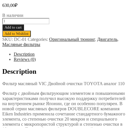
630,00
₽
В наличии
Фильтр
масляный
Add to cart
VIC
Add to Wishlist
Double
SKU:
DC-01
Categories:
Оригинальный тюнинг
,
Двигатель
,
Core
Масляные фильтры
-
Toyota
Description
аналог
Reviews (0)
110
quantity
Description
Фильтр масляный VIC Двойной очистки TOYOTA аналог 110
Фильтр с двойным фильтрующим элементом и повышенными
характеристиками получил высокую поддержку потребителей
на внутреннем рынке Японии, где он особенно популярен. В
новой серии масляных фильтров DOUBLECORE компания
Eiken Industries применила сочетание стандартного бумажного
элемента, со степенью очистки 20 микрон и специального
элемента с микропористой структурой и степенью очистки в