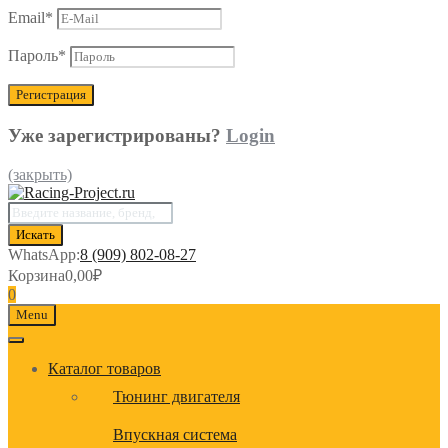
Email
*
Пароль
*
Уже зарегистрированы?
Login
(закрыть)
Поиск
товаров
Искать
WhatsApp:
8 (909) 802-08-27
Корзина
0,00
₽
0
Menu
Каталог товаров
Тюнинг двигателя
Впускная система