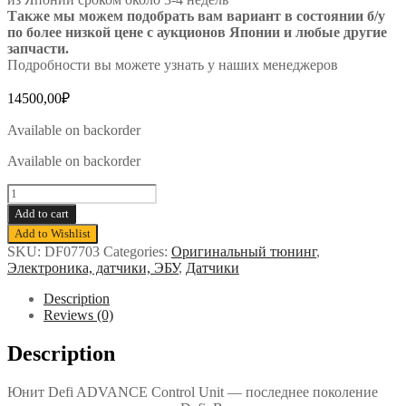
Также мы можем подобрать вам вариант в состоянии б/у
по более низкой цене с аукционов Японии и любые другие
запчасти.
Подробности вы можете узнать у наших менеджеров
14500,00
₽
Available on backorder
Available on backorder
Юнит
Defi
Add to cart
ADVANCE
Add to Wishlist
Control
SKU:
DF07703
Categories:
Оригинальный тюнинг
,
Unit
Электроника, датчики, ЭБУ
,
Датчики
(для
серий
Description
A1,
Reviews (0)
BF,
CR,
Description
ZD)
quantity
Юнит Defi ADVANCE Control Unit — последнее поколение