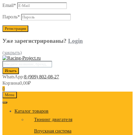
Email
*
Пароль
*
Уже зарегистрированы?
Login
(закрыть)
Поиск
товаров
Искать
WhatsApp:
8 (909) 802-08-27
Корзина
0,00
₽
0
Menu
Каталог товаров
Тюнинг двигателя
Впускная система