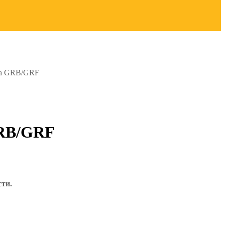
eza GRB/GRF
GRB/GRF
сти.