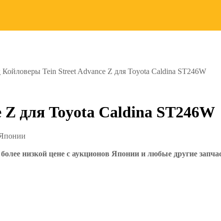
ы
Койловеры Tein Street Advance Z для Toyota Caldina ST246W
e Z для Toyota Caldina ST246W
 Японии
более низкой цене с аукционов Японии и любые другие запча