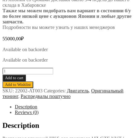
склада в Хабаровске
Также мы можем подобрать вам вариант в состоянии б/у
по более низкой цене с аукционов Японии и любые другие
запчасти.
Подробности вы можете узнать у наших менеджеров
55000,00
₽
Available on backorder
Available on backorder
Распредвал
впускной
Add to cart
HKS
Add to Wishlist
на
SKU:
22002-AT003
Categories:
Двигатель
,
Оригинальный
1JZ-
тюнинг
,
Распредвалы поштучно
GTE
(VVT-
Description
i)
Reviews (0)
-
264°
Description
quantity