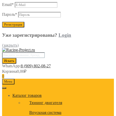
Email
*
Пароль
*
Уже зарегистрированы?
Login
(закрыть)
Поиск
товаров
Искать
WhatsApp:
8 (909) 802-08-27
Корзина
0,00
₽
0
Menu
Каталог товаров
Тюнинг двигателя
Впускная система