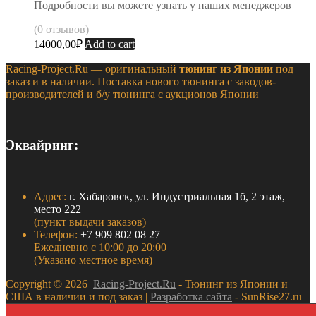
Подробности вы можете узнать у наших менеджеров
(0 отзывов)
14000,00
₽
Add to cart
Racing-Project.Ru — оригинальный
тюнинг из Японии
под
заказ и в наличии. Поставка нового тюнинга с заводов-
производителей и б/у тюнинга с аукционов Японии
Эквайринг:
Адрес:
г. Хабаровск, ул. Индустриальная 1б, 2 этаж,
место 222
(пункт выдачи заказов)
Телефон:
+7 909 802 08 27
Ежедневно с 10:00 до 20:00
(Указано местное время)
Copyright ©
2026
Racing-Project.Ru
- Тюнинг из Японии и
США в наличии и под заказ |
Разработка сайта
- SunRise27.ru