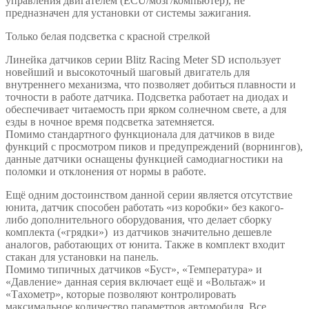
управления двигателем (ECU/мозг/компьютер), не
предназначен для установки от системы зажигания.
Только белая подсветка с красной стрелкой
Линейка датчиков серии Blitz Racing Meter SD использует
новейший и высокоточный шаговый двигатель для
внутреннего механизма, что позволяет добиться плавности и
точности в работе датчика. Подсветка работает на диодах и
обеспечивает читаемость при ярком солнечном свете, а для
езды в ночное время подсветка затемняется.
Помимо стандартного функционала для датчиков в виде
функций с просмотром пиков и предупреждений (ворнингов),
данные датчики оснащены функцией самодиагностики на
поломки и отклонения от нормы в работе.
Ещё одним достоинством данной серии является отсутствие
юнита, датчик способен работать «из коробки» без какого-
либо дополнительного оборудования, что делает сборку
комплекта («грядки») из датчиков значительно дешевле
аналогов, работающих от юнита. Также в комплект входит
стакан для установки на панель.
Помимо типичных датчиков «Буст», «Температура» и
«Давление» данная серия включает ещё и «Вольтаж» и
«Тахометр», которые позволяют контролировать
максимальное количество параметров автомобиля. Все